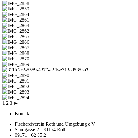
1
2
3
►
Kontakt
Fischereiverein Roth und Umgebung e.V
Sandgasse 21, 91154 Roth
09171 - 62 85 2