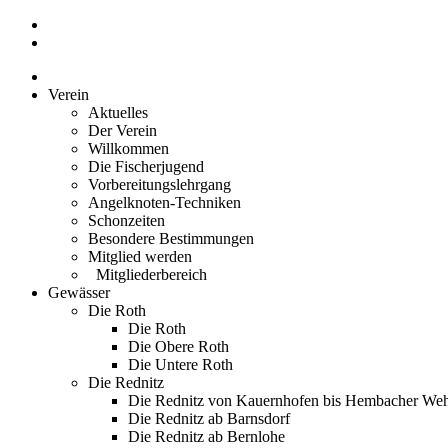
Zum
Inhalt
springen
Verein
Aktuelles
Der Verein
Willkommen
Die Fischerjugend
Vorbereitungslehrgang
Angelknoten-Techniken
Schonzeiten
Besondere Bestimmungen
Mitglied werden
Mitgliederbereich
Gewässer
Die Roth
Die Roth
Die Obere Roth
Die Untere Roth
Die Rednitz
Die Rednitz von Kauernhofen bis Hembacher We
Die Rednitz ab Barnsdorf
Die Rednitz ab Bernlohe