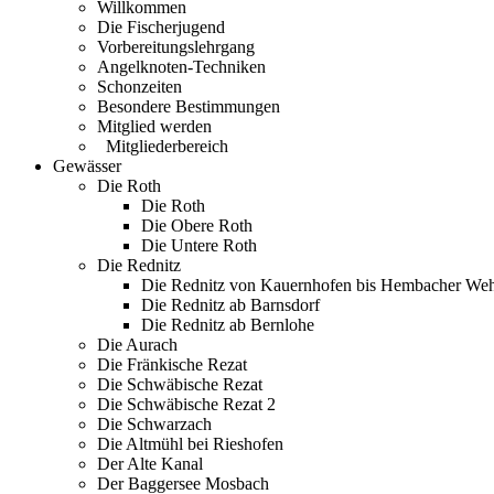
Willkommen
Die Fischerjugend
Vorbereitungslehrgang
Angelknoten-Techniken
Schonzeiten
Besondere Bestimmungen
Mitglied werden
Mitgliederbereich
Gewässer
Die Roth
Die Roth
Die Obere Roth
Die Untere Roth
Die Rednitz
Die Rednitz von Kauernhofen bis Hembacher We
Die Rednitz ab Barnsdorf
Die Rednitz ab Bernlohe
Die Aurach
Die Fränkische Rezat
Die Schwäbische Rezat
Die Schwäbische Rezat 2
Die Schwarzach
Die Altmühl bei Rieshofen
Der Alte Kanal
Der Baggersee Mosbach