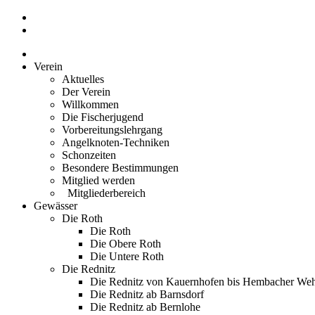
Zum
Inhalt
springen
Verein
Aktuelles
Der Verein
Willkommen
Die Fischerjugend
Vorbereitungslehrgang
Angelknoten-Techniken
Schonzeiten
Besondere Bestimmungen
Mitglied werden
Mitgliederbereich
Gewässer
Die Roth
Die Roth
Die Obere Roth
Die Untere Roth
Die Rednitz
Die Rednitz von Kauernhofen bis Hembacher We
Die Rednitz ab Barnsdorf
Die Rednitz ab Bernlohe