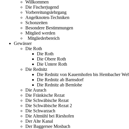
Willkommen
Die Fischerjugend
Vorbereitungslehrgang
Angelknoten-Techniken
Schonzeiten
Besondere Bestimmungen
Mitglied werden
Mitgliederbereich
Gewässer
Die Roth
Die Roth
Die Obere Roth
Die Untere Roth
Die Rednitz
Die Rednitz von Kauernhofen bis Hembacher We
Die Rednitz ab Barnsdorf
Die Rednitz ab Bernlohe
Die Aurach
Die Fränkische Rezat
Die Schwäbische Rezat
Die Schwäbische Rezat 2
Die Schwarzach
Die Altmühl bei Rieshofen
Der Alte Kanal
Der Baggersee Mosbach